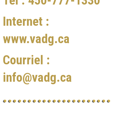
Tél :
450-777-1330
Internet :
www.vadg.ca
Courriel :
info@vadg.c
a